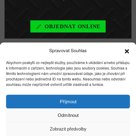
OBJEDNAT ONLINE
Spravovat Souhlas
DŮLEŽITÉ
Abychom poskytli co nejlepší služby, používáme k ukládání a/nebo přístupu
k informacím o zařízení, technologie jako jsou soubory cookies. Souhlas s
INFORMACE
těmito technologiemi nám umožní zpracovávat údaje, jako je chování při
procházení nebo jedinečná ID na tomto webu. Nesouhlas nebo odvolání
souhlasu může nepříznivě ovlivnit určité vlastnosti a funkce.
Každá úprava je individuální. Lze ji přizpůsobit přání
Příjmout
zákazníka. Kontaktujte nás a sdělte nám Vaší
představu nebo nás navštivte a prohlédněte si naše
Odmítnout
pracoviště.
Zobrazit předvolby
Po předání dostane zákazník dárek ve formě pouzdra