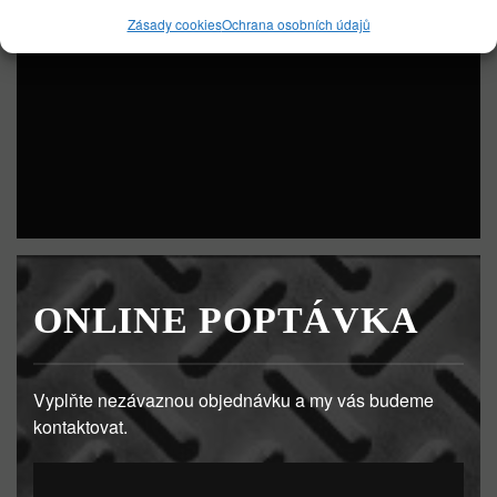
se zálohou softwaru, certifikát o provedené úpravě a
Zásady cookies
Ochrana osobních údajů
grafy z provedených měření výkonu.
ONLINE POPTÁVKA
Vyplňte nezávaznou objednávku a my vás budeme
kontaktovat.