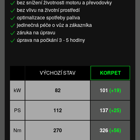
bez snížení životnosti motoru a převodovky
bez vlivu na životní prostředí
optimalizace spotřeby paliva
jedinečná péče o vůz a zákazníka
záruka na úpravu
úprava na počkání 3 - 5 hodiny
VÝCHOZÍ STAV
KORPET
kW
82
101
(+19)
PS
112
137
(+25)
Nm
270
326
(+56)