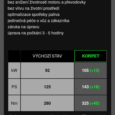
bez snížení životnosti motoru a převodovky
bez vlivu na životní prostředí
optimalizace spotřeby paliva
jedinečná péče o vůz a zákazníka
záruka na úpravu
úprava na počkání 3 - 5 hodiny
VÝCHOZÍ STAV
KORPET
kW
92
105
(+13)
PS
125
143
(+18)
Nm
280
325
(+45)