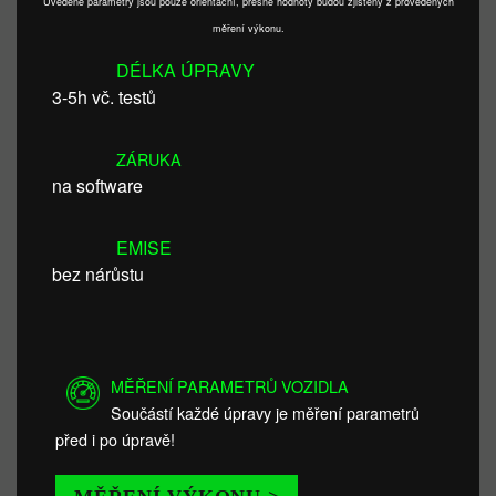
Uvedené parametry jsou pouze orientační, přesné hodnoty budou zjištěny z provedených
měření výkonu.
DÉLKA ÚPRAVY
3-5h vč. testů
ZÁRUKA
na software
EMISE
bez nárůstu
MĚŘENÍ PARAMETRŮ VOZIDLA
Součástí každé úpravy je měření parametrů
před i po úpravě!