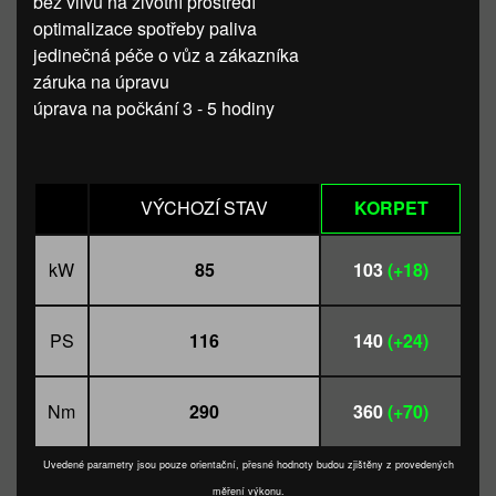
bez vlivu na životní prostředí
optimalizace spotřeby paliva
jedinečná péče o vůz a zákazníka
záruka na úpravu
úprava na počkání 3 - 5 hodiny
VÝCHOZÍ STAV
KORPET
kW
85
103
(+18)
PS
116
140
(+24)
Nm
290
360
(+70)
Uvedené parametry jsou pouze orientační, přesné hodnoty budou zjištěny z provedených
měření výkonu.