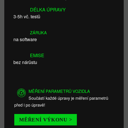
DÉLKA ÚPRAVY
3-5h vč. testů
ZÁRUKA
na software
EMISE
bez nárůstu
MĚŘENÍ PARAMETRŮ VOZIDLA
Součástí každé úpravy je měření parametrů
před i po úpravě!
MĚŘENÍ VÝKONU >