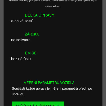
Uvedené parametry jsou pouze orientační, přesné hodnoty budou zjištěny z provedených
měření výkonu.
DÉLKA ÚPRAVY
3-5h vč. testů
ZÁRUKA
na software
EMISE
bez nárůstu
MĚŘENÍ PARAMETRŮ VOZIDLA
Součástí každé úpravy je měření parametrů před i po
úpravě!