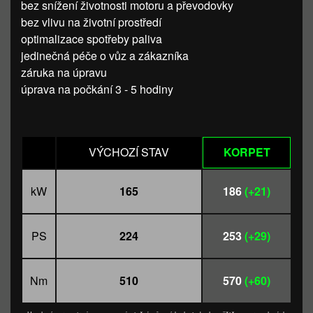
bez snížení životnosti motoru a převodovky
bez vlivu na životní prostředí
optimalizace spotřeby paliva
jedinečná péče o vůz a zákazníka
záruka na úpravu
úprava na počkání 3 - 5 hodiny
VÝCHOZÍ STAV
KORPET
kW
165
186
(+21)
PS
224
253
(+29)
Nm
510
570
(+60)