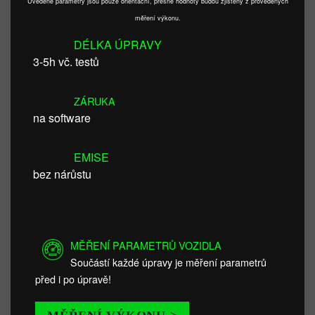
Uvedené parametry jsou pouze orientační, přesné hodnoty budou zjištěny z provedených
měření výkonu.
DÉLKA ÚPRAVY
3-5h vč. testů
ZÁRUKA
na software
EMISE
bez nárůstu
MĚŘENÍ PARAMETRŮ VOZIDLA
Součástí každé úpravy je měření parametrů
před i po úpravě!