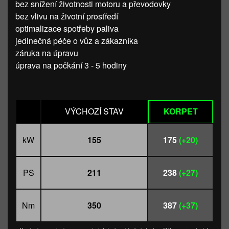
bez snížení životnosti motoru a převodovky
bez vlivu na životní prostředí
optimalizace spotřeby paliva
jedinečná péče o vůz a zákazníka
záruka na úpravu
úprava na počkání 3 - 5 hodiny
VÝCHOZÍ STAV
KORPET
kW
155
175
(+20)
PS
211
238
(+27)
Nm
350
387
(+37)