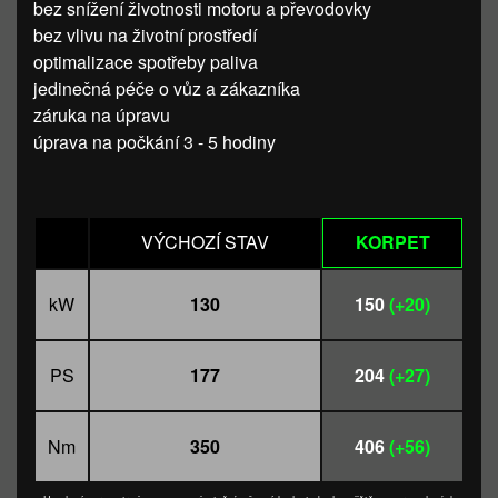
bez snížení životnosti motoru a převodovky
bez vlivu na životní prostředí
optimalizace spotřeby paliva
jedinečná péče o vůz a zákazníka
záruka na úpravu
úprava na počkání 3 - 5 hodiny
VÝCHOZÍ STAV
KORPET
kW
130
150
(+20)
PS
177
204
(+27)
Nm
350
406
(+56)