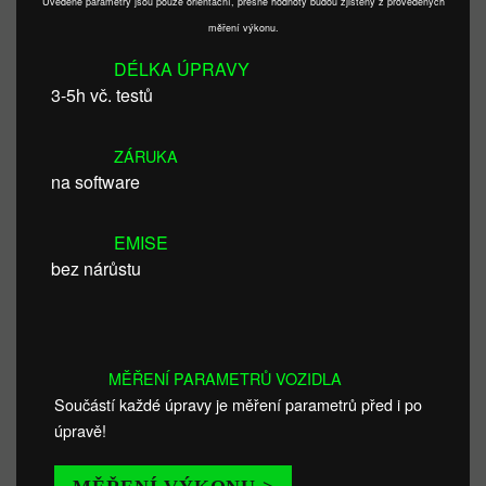
Uvedené parametry jsou pouze orientační, přesné hodnoty budou zjištěny z provedených
měření výkonu.
DÉLKA ÚPRAVY
3-5h vč. testů
ZÁRUKA
na software
EMISE
bez nárůstu
MĚŘENÍ PARAMETRŮ VOZIDLA
Součástí každé úpravy je měření parametrů před i po
úpravě!