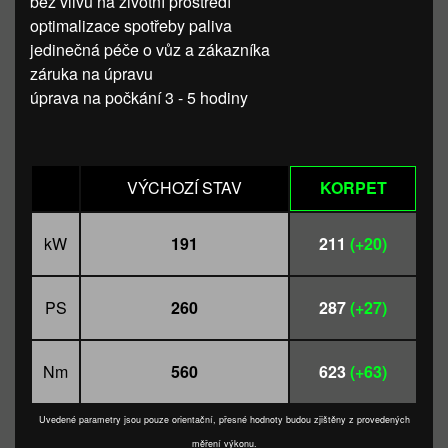
bez vlivu na životní prostředí
optimalizace spotřeby paliva
jedinečná péče o vůz a zákazníka
záruka na úpravu
úprava na počkání 3 - 5 hodiny
VÝCHOZÍ STAV
KORPET
kW
191
211
(+20)
PS
260
287
(+27)
Nm
560
623
(+63)
Uvedené parametry jsou pouze orientační, přesné hodnoty budou zjištěny z provedených
měření výkonu.