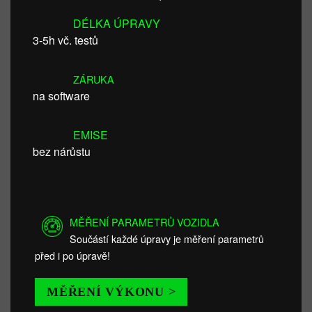
DÉLKA ÚPRAVY
3-5h vč. testů
ZÁRUKA
na software
EMISE
bez nárůstu
MĚŘENÍ PARAMETRŮ VOZIDLA
Součástí každé úpravy je měření parametrů
před i po úpravě!
MĚŘENÍ VÝKONU >