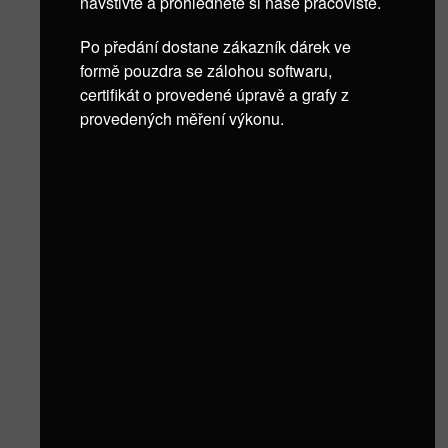
navštivte a prohlédněte si naše pracoviště.
Po předání dostane zákazník dárek ve
formě pouzdra se zálohou softwaru,
certifikát o provedené úpravě a grafy z
provedených měření výkonu.