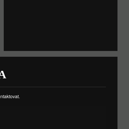
A
taktovat.