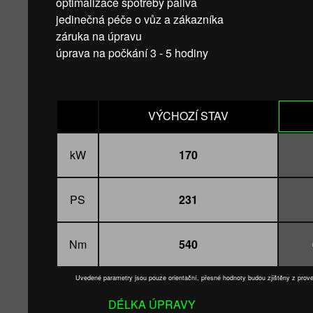
optimalizace spotřeby paliva
jedinečná péče o vůz a zákazníka
záruka na úpravu
úprava na počkání 3 - 5 hodiny
VÝCHOZÍ STAV
kW
170
PS
231
Nm
540
Uvedené parametry jsou pouze orientační, přesné hodnoty budou zjištěny z pro
DÉLKA ÚPRAVY