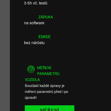
3-5h vč. testů
ZÁRUKA
na software
EMISE
bez nárůstu
MĚŘENÍ
PARAMETRŮ
VOZIDLA
Součástí každé úpravy je
měření parametrů před i po
úpravě!
MĚŘENÍ