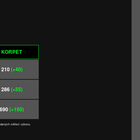
KORPET
210
(+40)
286
(+55)
690
(+150)
vedených měření výkonu.