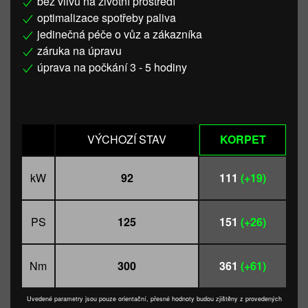
bez vlivu na životní prostředí
optimalizace spotřeby paliva
jedinečná péče o vůz a zákazníka
záruka na úpravu
úprava na počkání 3 - 5 hodiny
VÝCHOZÍ STAV
KORPET
kW
92
111
(+19)
PS
125
151
(+26)
Nm
300
361
(+61)
Uvedené parametry jsou pouze orientační, přesné hodnoty budou zjištěny z provedených