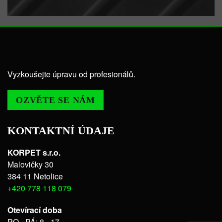
Vyzkoušejte úpravu od profesionálů.
OZVĚTE SE NÁM
KONTAKTNÍ ÚDAJE
KORPET s.r.o.
Malovičky 30
384 11 Netolice
+420 778 118 079
Otevírací doba
PO - PÁ: 8 - 17