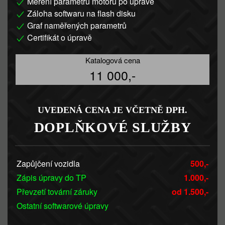
Měření parametrů motoru po úpravě
Záloha softwaru na flash disku
Graf naměřených parametrů
Certifikát o úpravě
Katalogová cena
11 000,-
UVEDENÁ CENA JE VČETNĚ DPH.
DOPLŇKOVÉ SLUŽBY
Zapůjčení vozidla
500,-
Zápis úpravy do TP
1.000,-
Převzetí tovární záruky
od 1.500,-
Ostatní softwarové úpravy