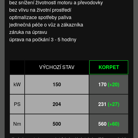
bez snížení životnosti motoru a převodovky
bez vlivu na životní prostředí
optimalizace spotřeby paliva
jedinečná péče o vůz a zákazníka
záruka na úpravu
úprava na počkání 3 - 5 hodiny
VÝCHOZÍ STAV
KORPET
kW
150
170
(+20)
PS
204
231
(+27)
Nm
500
560
(+60)