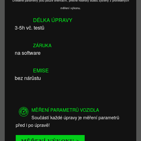
Uvedené parametry jsou pouze orientační, přesné hodnoty budou zjištěny z provedených
měření výkonu.
DÉLKA ÚPRAVY
3-5h vč. testů
ZÁRUKA
na software
EMISE
bez nárůstu
MĚŘENÍ PARAMETRŮ VOZIDLA
Součástí každé úpravy je měření parametrů
před i po úpravě!