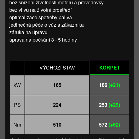
bez snížení životnosti motoru a převodovky
bez vlivu na životní prostředí
optimalizace spotřeby paliva
jedinečná péče o vůz a zákazníka
záruka na úpravu
úprava na počkání 3 - 5 hodiny
VÝCHOZÍ STAV
KORPET
kW
165
186
(+21)
PS
224
253
(+29)
Nm
510
572
(+62)