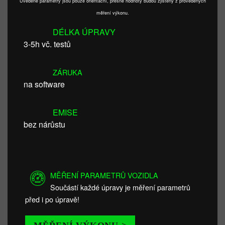
Uvedené parametry jsou pouze orientační, přesné hodnoty budou zjištěny z provedených
měření výkonu.
DÉLKA ÚPRAVY
3-5h vč. testů
ZÁRUKA
na software
EMISE
bez nárůstu
MĚŘENÍ PARAMETRŮ VOZIDLA
Součástí každé úpravy je měření parametrů
před i po úpravě!