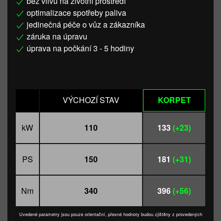
bez vlivu na životní prostředí
optimalizace spotřeby paliva
jedinečná péče o vůz a zákazníka
záruka na úpravu
úprava na počkání 3 - 5 hodiny
VÝCHOZÍ STAV
KORPET
kW
110
133
(+23)
PS
150
181
(+31)
Nm
340
396
(+56)
Uvedené parametry jsou pouze orientační, přesné hodnoty budou zjištěny z provedených