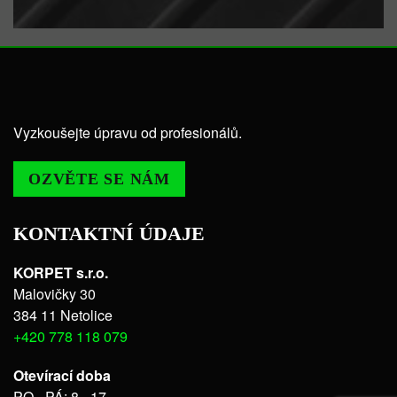
Vyzkoušejte úpravu od profesionálů.
OZVĚTE SE NÁM
KONTAKTNÍ ÚDAJE
KORPET s.r.o.
Malovičky 30
384 11 Netolice
+420 778 118 079
Otevírací doba
PO - PÁ: 8 - 17