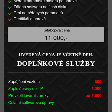
Měření parametrů motoru po úpravě
Záloha softwaru na flash disku
Graf naměřených parametrů
Certifikát o úpravě
Katalogová cena
11 000,-
UVEDENÁ CENA JE VČETNĚ DPH.
DOPLŇKOVÉ SLUŽBY
Zapůjčení vozidla
500,-
Zápis úpravy do TP
1.000,-
Převzetí tovární záruky
od 1.500,-
Ostatní softwarové úpravy