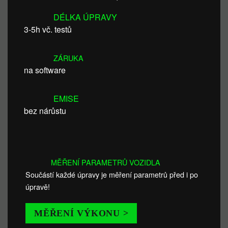
DÉLKA ÚPRAVY
3-5h vč. testů
ZÁRUKA
na software
EMISE
bez nárůstu
MĚŘENÍ PARAMETRŮ VOZIDLA
Součástí každé úpravy je měření parametrů před i po
úpravě!
MĚŘENÍ VÝKONU >