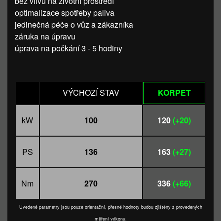
bez vlivu na životní prostředí
optimalizace spotřeby paliva
jedinečná péče o vůz a zákazníka
záruka na úpravu
úprava na počkání 3 - 5 hodiny
VÝCHOZÍ STAV
KORPET
kW
100
120
(+20)
PS
136
163
(+27)
Nm
270
336
(+66)
Uvedené parametry jsou pouze orientační, přesné hodnoty budou zjištěny z provedených
měření výkonu.