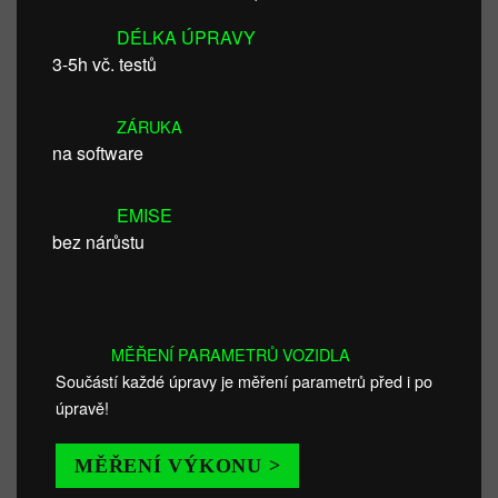
DÉLKA ÚPRAVY
3-5h vč. testů
ZÁRUKA
na software
EMISE
bez nárůstu
MĚŘENÍ PARAMETRŮ VOZIDLA
Součástí každé úpravy je měření parametrů před i po
úpravě!
MĚŘENÍ VÝKONU >