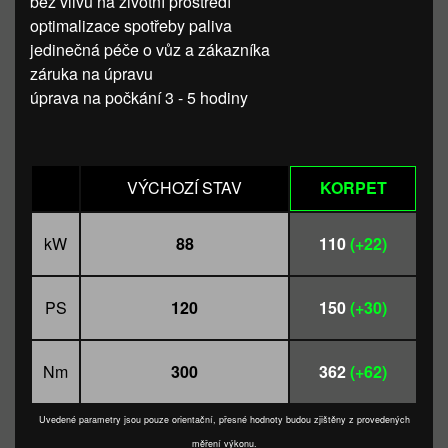
bez vlivu na životní prostředí
optimalizace spotřeby paliva
jedinečná péče o vůz a zákazníka
záruka na úpravu
úprava na počkání 3 - 5 hodiny
VÝCHOZÍ STAV
KORPET
kW
88
110
(+22)
PS
120
150
(+30)
Nm
300
362
(+62)
Uvedené parametry jsou pouze orientační, přesné hodnoty budou zjištěny z provedených
měření výkonu.