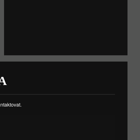
A
taktovat.