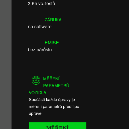
3-5h vč. testů
ZÁRUKA
na software
EMISE
bez nárůstu
MĚŘENÍ
PARAMETRŮ
VOZIDLA
Součástí každé úpravy je
měření parametrů před i po
úpravě!
MĚŘENÍ