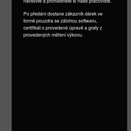
navštivte a prohlédněte si naše pracoviště.
Po předání dostane zákazník dárek ve
formě pouzdra se zálohou softwaru,
certifikát o provedené úpravě a grafy z
provedených měření výkonu.