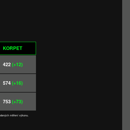
KORPET
422
(+12)
574
(+16)
753
(+73)
vedených měření výkonu.