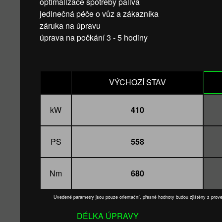
optimalizace spotřeby paliva
jedinečná péče o vůz a zákazníka
záruka na úpravu
úprava na počkání 3 - 5 hodiny
VÝCHOZÍ STAV
kW
410
PS
558
Nm
680
Uvedené parametry jsou pouze orientační, přesné hodnoty budou zjištěny z pro
DÉLKA ÚPRAVY