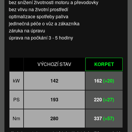
bez snížení životnosti motoru a převodovky
bez vlivu na životní prostředí
optimalizace spotřeby paliva
jedinečná péče o vůz a zákazníka
záruka na úpravu
úprava na počkání 3 - 5 hodiny
VÝCHOZÍ STAV
KORPET
kW
142
162
(+20)
PS
193
220
(+27)
Nm
280
337
(+57)