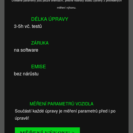
Uvedené parametry jsou pouze orientační, přesné hodnoty budou zjištěny z provedených
měření výkonu.
DÉLKA ÚPRAVY
3-5h vč. testů
ZÁRUKA
na software
EMISE
bez nárůstu
MĚŘENÍ PARAMETRŮ VOZIDLA
Součástí každé úpravy je měření parametrů před i po
úpravě!