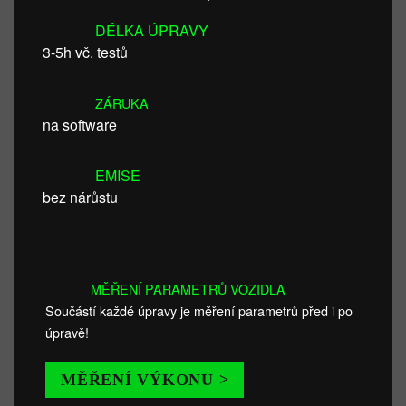
DÉLKA ÚPRAVY
3-5h vč. testů
ZÁRUKA
na software
EMISE
bez nárůstu
MĚŘENÍ PARAMETRŮ VOZIDLA
Součástí každé úpravy je měření parametrů před i po
úpravě!
MĚŘENÍ VÝKONU >