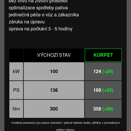
bez vlivu na životní prostředí
optimalizace spotřeby paliva
jedinečná péče o vůz a zákazníka
záruka na úpravu
úprava na počkání 3 - 5 hodiny
VÝCHOZÍ STAV
KORPET
kW
100
124
(+24)
PS
136
169
(+33)
Nm
300
358
(+58)
Uvedené parametry jsou pouze orientační, přesné hodnoty budou zjištěny z provedených
měření výkonu.