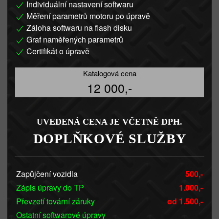
Individuální nastavení softwaru
Měření parametrů motoru po úpravě
Záloha softwaru na flash disku
Graf naměřených parametrů
Certifikát o úpravě
Katalogová cena
12 000,-
UVEDENÁ CENA JE VČETNĚ DPH.
DOPLŇKOVÉ SLUŽBY
Zapůjčení vozidla
500,-
Zápis úpravy do TP
1.000,-
Převzetí tovární záruky
od 1.500,-
Ostatní softwarové úpravy