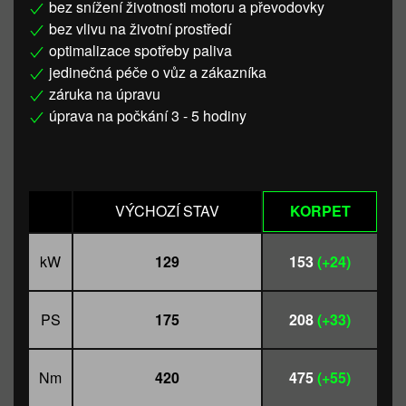
bez snížení životnosti motoru a převodovky
bez vlivu na životní prostředí
optimalizace spotřeby paliva
jedinečná péče o vůz a zákazníka
záruka na úpravu
úprava na počkání 3 - 5 hodiny
VÝCHOZÍ STAV
KORPET
kW
129
153
(+24)
PS
175
208
(+33)
Nm
420
475
(+55)