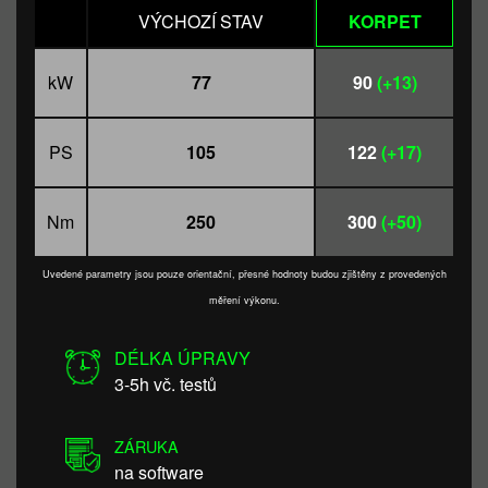
VÝCHOZÍ STAV
KORPET
kW
77
90
(+13)
PS
105
122
(+17)
Nm
250
300
(+50)
Uvedené parametry jsou pouze orientační, přesné hodnoty budou zjištěny z provedených
měření výkonu.
DÉLKA ÚPRAVY
3-5h vč. testů
ZÁRUKA
na software