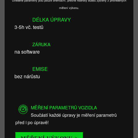
Uvedené parametry jsou pouze orientační, přesné hodnoty budou zjištěny z provedených
měření výkonu.
DÉLKA ÚPRAVY
3-5h vč. testů
ZÁRUKA
na software
EMISE
bez nárůstu
MĚŘENÍ PARAMETRŮ VOZIDLA
Součástí každé úpravy je měření parametrů
před i po úpravě!