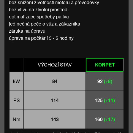
bez snížení životnosti motoru a převodovky
bez vlivu na životní prostředí
optimalizace spotřeby paliva
jedinečná péče o vůz a zákazníka
záruka na úpravu
úprava na počkání 3 - 5 hodiny
VÝCHOZÍ STAV
KORPET
kW
84
92
(+8)
PS
114
125
(+11)
Nm
143
160
(+17)