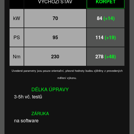
VÝCHOZÍ STAV
KORPET
kW
70
84
(+14)
PS
95
114
(+19)
Nm
230
278
(+48)
Uvedené parametry jsou pouze orientační, přesné hodnoty budou zjištěny z provedených
měření výkonu.
DÉLKA ÚPRAVY
3-5h vč. testů
ZÁRUKA
na software