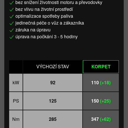
bez snížení životnosti motoru a převodovky
bez vlivu na životní prostředí
optimalizace spotřeby paliva
jedinečná péče o vůz a zákazníka
záruka na úpravu
úprava na počkání 3 - 5 hodiny
VÝCHOZÍ STAV
KORPET
kW
92
110
(+18)
PS
125
150
(+25)
Nm
285
347
(+62)