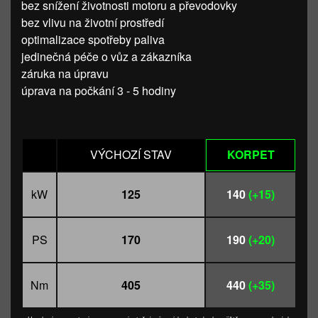
bez snížení životnosti motoru a převodovky
bez vlivu na životní prostředí
optimalizace spotřeby paliva
jedinečná péče o vůz a zákazníka
záruka na úpravu
úprava na počkání 3 - 5 hodiny
VÝCHOZÍ STAV
KORPET
kW
125
140
(+15)
PS
170
190
(+20)
Nm
405
440
(+35)