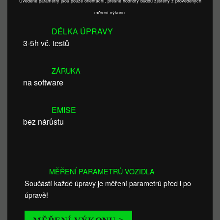
Uvedené parametry jsou pouze orientační, přesné hodnoty budou zjištěny z provedených
měření výkonu.
DÉLKA ÚPRAVY
3-5h vč. testů
ZÁRUKA
na software
EMISE
bez nárůstu
MĚŘENÍ PARAMETRŮ VOZIDLA
Součástí každé úpravy je měření parametrů před i po
úpravě!