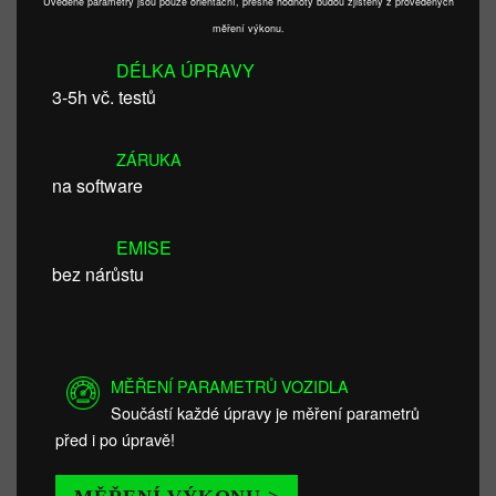
Uvedené parametry jsou pouze orientační, přesné hodnoty budou zjištěny z provedených
měření výkonu.
DÉLKA ÚPRAVY
3-5h vč. testů
ZÁRUKA
na software
EMISE
bez nárůstu
MĚŘENÍ PARAMETRŮ VOZIDLA
Součástí každé úpravy je měření parametrů
před i po úpravě!