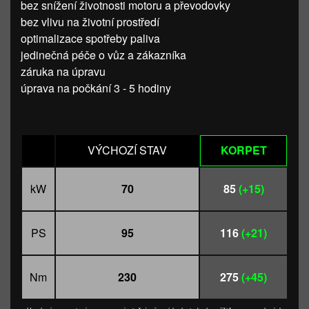
bez snížení životnosti motoru a převodovky
bez vlivu na životní prostředí
optimalizace spotřeby paliva
jedinečná péče o vůz a zákazníka
záruka na úpravu
úprava na počkání 3 - 5 hodiny
VÝCHOZÍ STAV
KORPET
kW
70
85
(+15)
PS
95
116
(+21)
Nm
230
275
(+45)