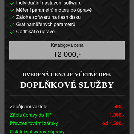
Individuální nastavení softwaru
Měření parametrů motoru po úpravě
Záloha softwaru na flash disku
Graf naměřených parametrů
Certifikát o úpravě
Katalogová cena
12 000,-
UVEDENÁ CENA JE VČETNĚ DPH.
DOPLŇKOVÉ SLUŽBY
Zapůjčení vozidla
500,-
Zápis úpravy do TP
1.000,-
Převzetí tovární záruky
od 1.500,-
Ostatní softwarové úpravy