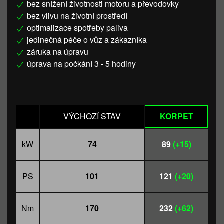
bez snížení životnosti motoru a převodovky
bez vlivu na životní prostředí
optimalizace spotřeby paliva
jedinečná péče o vůz a zákazníka
záruka na úpravu
úprava na počkání 3 - 5 hodiny
VÝCHOZÍ STAV
KORPET
kW
74
89
(+15)
PS
101
121
(+20)
Nm
170
232
(+62)