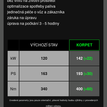
bez vlivu na životní prostředí
optimalizace spotřeby paliva
jedinečná péče o vůz a zákazníka
záruka na úpravu
úprava na počkání 3 - 5 hodiny
VÝCHOZÍ STAV
KORPET
kW
120
142
(+22)
PS
163
193
(+30)
Nm
340
400
(+60)
Uvedené parametry jsou pouze orientační, přesné hodnoty budou zjištěny z provedených
měření výkonu.