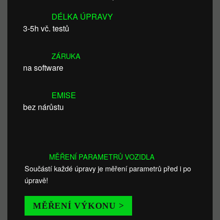
DÉLKA ÚPRAVY
3-5h vč. testů
ZÁRUKA
na software
EMISE
bez nárůstu
MĚŘENÍ PARAMETRŮ VOZIDLA
Součástí každé úpravy je měření parametrů před i po
úpravě!
MĚŘENÍ VÝKONU >