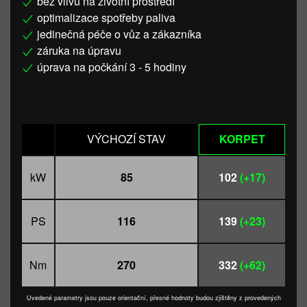
bez vlivu na životní prostředí
optimalizace spotřeby paliva
jedinečná péče o vůz a zákazníka
záruka na úpravu
úprava na počkání 3 - 5 hodiny
VÝCHOZÍ STAV
KORPET
kW
85
102
(+17)
PS
116
139
(+23)
Nm
270
332
(+62)
Uvedené parametry jsou pouze orientační, přesné hodnoty budou zjištěny z provedených