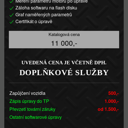
Měření parametrů motoru po úpravě
Záloha softwaru na flash disku
Graf naměřených parametrů
Certifikát o úpravě
Katalogová cena
11 000,-
UVEDENÁ CENA JE VČETNĚ DPH.
DOPLŇKOVÉ SLUŽBY
Zapůjčení vozidla
500,-
Zápis úpravy do TP
1.000,-
Převzetí tovární záruky
od 1.500,-
Ostatní softwarové úpravy