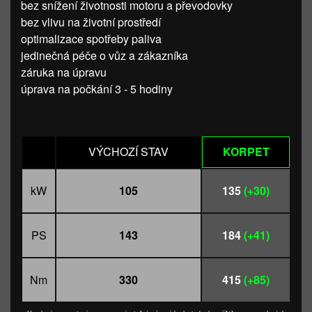
bez snížení životnosti motoru a převodovky
bez vlivu na životní prostředí
optimalizace spotřeby paliva
jedinečná péče o vůz a zákazníka
záruka na úpravu
úprava na počkání 3 - 5 hodiny
VÝCHOZÍ STAV
KORPET
kW
105
135
(+30)
PS
143
184
(+41)
Nm
330
415
(+85)