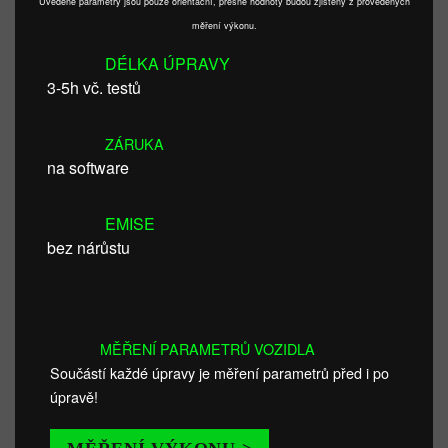
Uvedené parametry jsou pouze orientační, přesné hodnoty budou zjištěny z provedených
měření výkonu.
DÉLKA ÚPRAVY
3-5h vč. testů
ZÁRUKA
na software
EMISE
bez nárůstu
MĚŘENÍ PARAMETRŮ VOZIDLA
Součástí každé úpravy je měření parametrů před i po
úpravě!