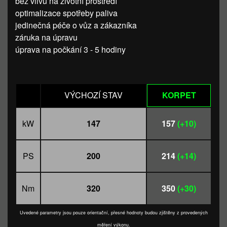
bez vlivu na životní prostředí
optimalizace spotřeby paliva
jedinečná péče o vůz a zákazníka
záruka na úpravu
úprava na počkání 3 - 5 hodiny
VÝCHOZÍ STAV
KORPET
kW
147
157
(+10)
PS
200
214
(+14)
Nm
320
350
(+30)
Uvedené parametry jsou pouze orientační, přesné hodnoty budou zjištěny z provedených
měření výkonu.