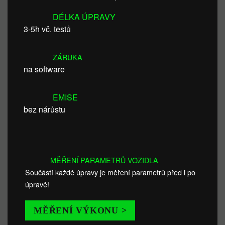
DÉLKA ÚPRAVY
3-5h vč. testů
ZÁRUKA
na software
EMISE
bez nárůstu
MĚŘENÍ PARAMETRŮ VOZIDLA
Součástí každé úpravy je měření parametrů před i po
úpravě!
MĚŘENÍ VÝKONU >