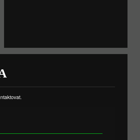
A
taktovat.