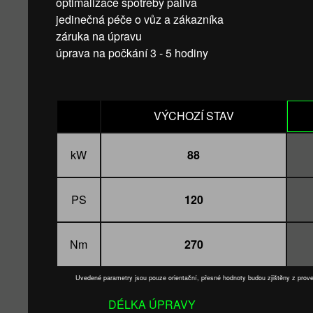
optimalizace spotřeby paliva
jedinečná péče o vůz a zákazníka
záruka na úpravu
úprava na počkání 3 - 5 hodiny
VÝCHOZÍ STAV
kW
88
PS
120
Nm
270
Uvedené parametry jsou pouze orientační, přesné hodnoty budou zjištěny z pro
DÉLKA ÚPRAVY