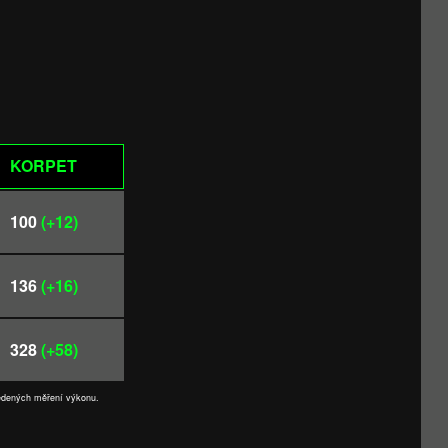
KORPET
100
(+12)
136
(+16)
328
(+58)
vedených měření výkonu.