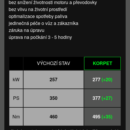
bez snížení životnosti motoru a převodovky
bez vlivu na životní prostředí
optimalizace spotřeby paliva
jedinečná péče o vůz a zákazníka
záruka na úpravu
úprava na počkání 3 - 5 hodiny
VÝCHOZÍ STAV
KORPET
kW
257
277
(+20)
PS
350
377
(+27)
Nm
460
495
(+35)