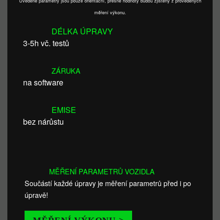
Uvedené parametry jsou pouze orientační, přesné hodnoty budou zjištěny z provedených
měření výkonu.
DÉLKA ÚPRAVY
3-5h vč. testů
ZÁRUKA
na software
EMISE
bez nárůstu
MĚŘENÍ PARAMETRŮ VOZIDLA
Součástí každé úpravy je měření parametrů před i po
úpravě!