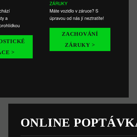
ZÁRUKY
chází
Máte vozidlo v záruce? S
ty a
úpravou od nás jí neztratíte!
prohlídkou
ZACHOVÁNÍ
OSTICKÉ
ZÁRUKY >
ÁCE >
ONLINE POPTÁVK