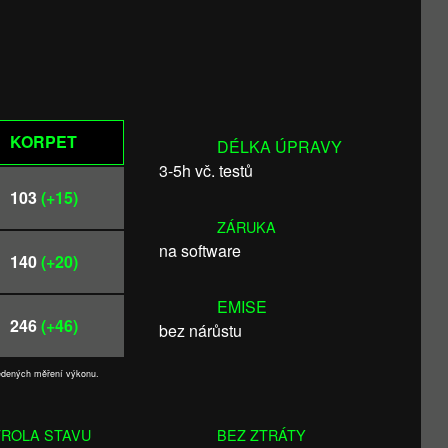
KORPET
DÉLKA ÚPRAVY
3-5h vč. testů
103
(+15)
ZÁRUKA
na software
140
(+20)
EMISE
246
(+46)
bez nárůstu
vedených měření výkonu.
ROLA STAVU
BEZ ZTRÁTY