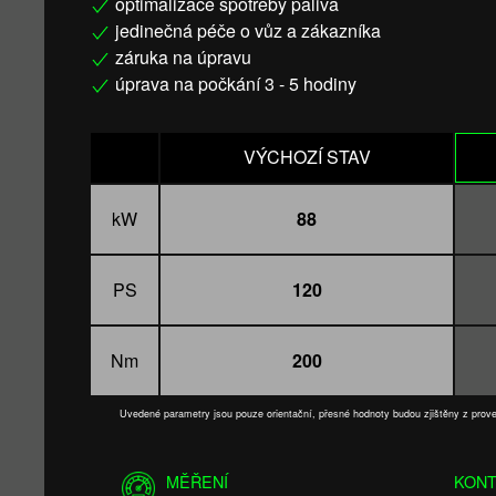
optimalizace spotřeby paliva
jedinečná péče o vůz a zákazníka
záruka na úpravu
úprava na počkání 3 - 5 hodiny
VÝCHOZÍ STAV
kW
88
PS
120
Nm
200
Uvedené parametry jsou pouze orientační, přesné hodnoty budou zjištěny z pro
MĚŘENÍ
KONT