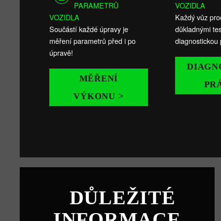
PARAMETRŮ
VOZIDLA
VOZIDLA
Každý vůz pro
Součástí každé úpravy je
důkladnými tes
měření parametrů před i po
diagnostickou 
úpravě!
DIAGN
MĚŘENÍ
PR
VÝKONU >
DŮLEŽITÉ
INFORMACE