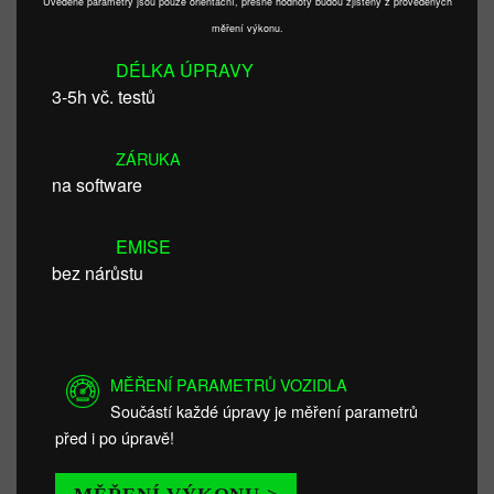
Uvedené parametry jsou pouze orientační, přesné hodnoty budou zjištěny z provedených
měření výkonu.
DÉLKA ÚPRAVY
3-5h vč. testů
ZÁRUKA
na software
EMISE
bez nárůstu
MĚŘENÍ PARAMETRŮ VOZIDLA
Součástí každé úpravy je měření parametrů
před i po úpravě!