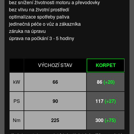
bez snížení životnosti motoru a převodovky
bez vlivu na životní prostředí
optimalizace spotřeby paliva
jedinečná péče o vůz a zákazníka
záruka na úpravu
úprava na počkání 3 - 5 hodiny
VÝCHOZÍ STAV
KORPET
kW
66
86
(+20)
PS
90
117
(+27)
Nm
225
300
(+75)