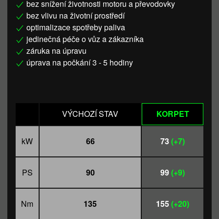
bez snížení životnosti motoru a převodovky
bez vlivu na životní prostředí
optimalizace spotřeby paliva
jedinečná péče o vůz a zákazníka
záruka na úpravu
úprava na počkání 3 - 5 hodiny
VÝCHOZÍ STAV
KORPET
kW
66
73
(+7)
PS
90
99
(+9)
Nm
135
155
(+20)