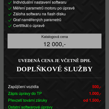
Individuální nastavení softwaru
Měření parametrů motoru po úpravě
Záloha softwaru na flash disku
Graf naměřených parametrů
Certifikát o úpravě
Katalogová cena
12 000,-
UVEDENÁ CENA JE VČETNĚ DPH.
DOPLŇKOVÉ SLUŽBY
Zapůjčení vozidla
500,-
Zápis úpravy do TP
1.000,-
Převzetí tovární záruky
od 1.500,-
Ostatní softwarové úpravy