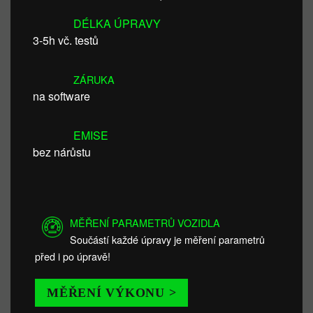
DÉLKA ÚPRAVY
3-5h vč. testů
ZÁRUKA
na software
EMISE
bez nárůstu
MĚŘENÍ PARAMETRŮ VOZIDLA
Součástí každé úpravy je měření parametrů
před i po úpravě!
MĚŘENÍ VÝKONU >