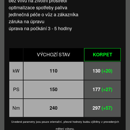
bez vlivu na životní prostředí
optimalizace spotřeby paliva
jedinečná péče o vůz a zákazníka
záruka na úpravu
úprava na počkání 3 - 5 hodiny
VÝCHOZÍ STAV
KORPET
kW
110
130
(+20)
PS
150
177
(+27)
Nm
240
297
(+57)
Uvedené parametry jsou pouze orientační, přesné hodnoty budou zjištěny z provedených
měření výkonu.