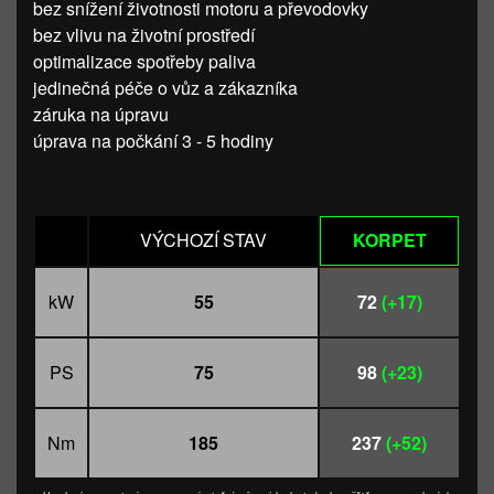
bez snížení životnosti motoru a převodovky
bez vlivu na životní prostředí
optimalizace spotřeby paliva
jedinečná péče o vůz a zákazníka
záruka na úpravu
úprava na počkání 3 - 5 hodiny
VÝCHOZÍ STAV
KORPET
kW
55
72
(+17)
PS
75
98
(+23)
Nm
185
237
(+52)