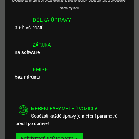
Uvedené parametry jsou pouze orientační, přesné hodnoty budou zjištěny z provedených
měření výkonu.
DÉLKA ÚPRAVY
3-5h vč. testů
ZÁRUKA
na software
EMISE
bez nárůstu
MĚŘENÍ PARAMETRŮ VOZIDLA
Součástí každé úpravy je měření parametrů
před i po úpravě!