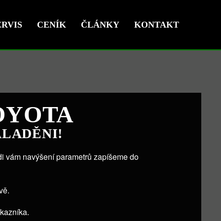
RVIS
CENÍK
ČLÁNKY
KONTAKT
OYOTA
ALADĚNI!
ádi vám navýšení parametrů zapíšeme do
vě.
ákazníka.