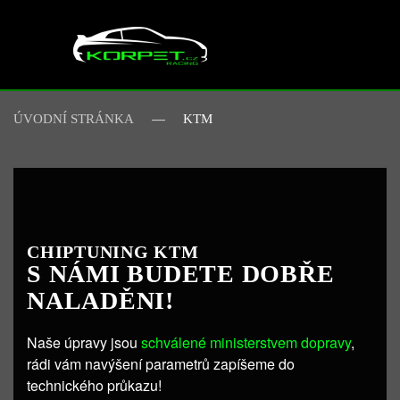
Skip to main content
ÚVODNÍ STRÁNKA
KTM
CHIPTUNING KTM
S NÁMI BUDETE DOBŘE
NALADĚNI!
Naše úpravy jsou
schválené ministerstvem dopravy
,
rádi vám navýšení parametrů zapíšeme do
technického průkazu!