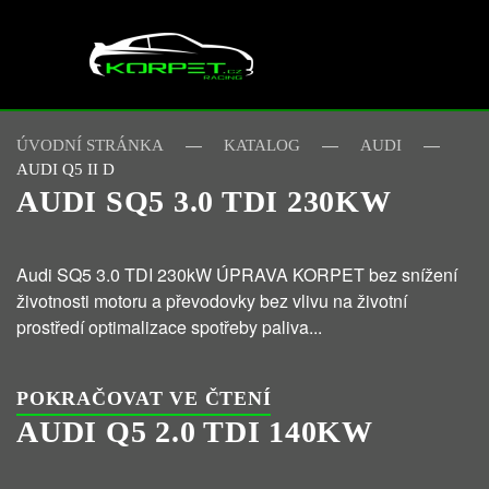
Skip to main content
ÚVODNÍ STRÁNKA
KATALOG
AUDI
AUDI Q5 II D
AUDI SQ5 3.0 TDI 230KW
Audi SQ5 3.0 TDI 230kW ÚPRAVA KORPET bez snížení
životnosti motoru a převodovky bez vlivu na životní
prostředí optimalizace spotřeby paliva...
POKRAČOVAT VE ČTENÍ
AUDI Q5 2.0 TDI 140KW