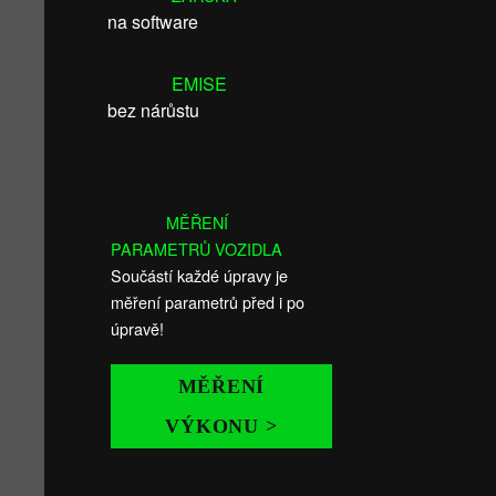
na software
EMISE
bez nárůstu
MĚŘENÍ
PARAMETRŮ VOZIDLA
Součástí každé úpravy je
měření parametrů před i po
úpravě!
MĚŘENÍ
VÝKONU >