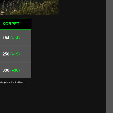
KORPET
184
(+14)
250
(+19)
330
(+30)
vedených měření výkonu.