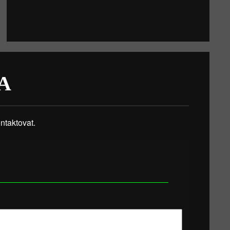
A
taktovat.