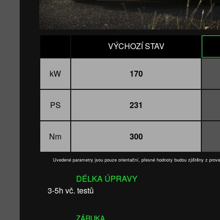
VÝCHOZÍ STAV
kW
170
PS
231
Nm
300
Uvedené parametry jsou pouze orientační, přesné hodnoty budou zjištěny z pro
DÉLKA ÚPRAVY
3-5h vč. testů
ZÁRUKA