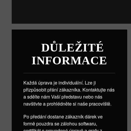
DŮLEŽITÉ
INFORMACE
Každá úprava je individuální. Lze ji
přizpůsobit přání zákazníka. Kontaktujte nás
a sdělte nám Vaší představu nebo nás
navštivte a prohlédněte si naše pracoviště.
Po předání dostane zákazník dárek ve
formě pouzdra se zálohou softwaru,
certifikát o provedené úpravě a grafy z