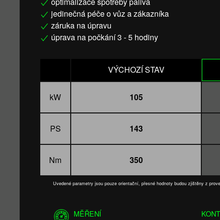
optimalizace spotřeby paliva
jedinečná péče o vůz a zákazníka
záruka na úpravu
úprava na počkání 3 - 5 hodiny
VÝCHOZÍ STAV
kW
105
PS
143
Nm
350
Uvedené parametry jsou pouze orientační, přesné hodnoty budou zjištěny z pro
MĚŘENÍ
KONT