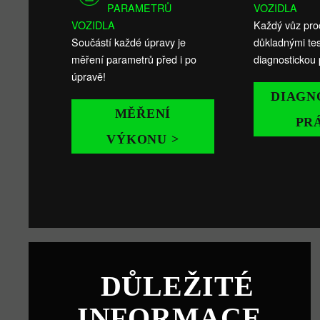
PARAMETRŮ
VOZIDLA
VOZIDLA
Každý vůz pro
Součástí každé úpravy je
důkladnými tes
měření parametrů před i po
diagnostickou 
úpravě!
DIAGN
MĚŘENÍ
PR
VÝKONU >
DŮLEŽITÉ
INFORMACE