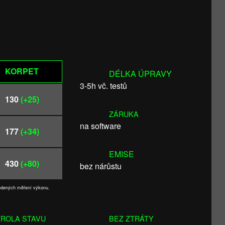
KORPET
DÉLKA ÚPRAVY
3-5h vč. testů
130
(+25)
ZÁRUKA
na software
177
(+34)
EMISE
430
(+80)
bez nárůstu
vedených měření výkonu.
ROLA STAVU
BEZ ZTRÁTY