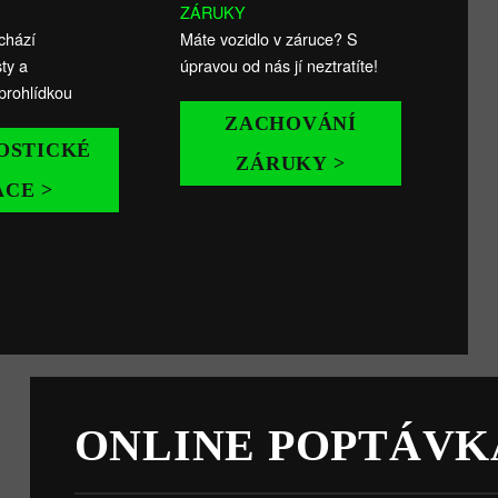
ZÁRUKY
chází
Máte vozidlo v záruce? S
ty a
úpravou od nás jí neztratíte!
prohlídkou
ZACHOVÁNÍ
OSTICKÉ
ZÁRUKY >
ÁCE >
ONLINE POPTÁVK