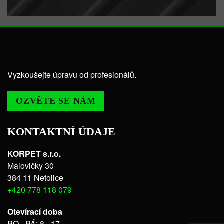
Vyzkoušejte úpravu od profesionálů.
OZVĚTE SE NÁM
KONTAKTNÍ ÚDAJE
KORPET s.r.o.
Malovičky 30
384 11 Netolice
+420 778 118 079
Otevírací doba
PO - PÁ: 8 - 17