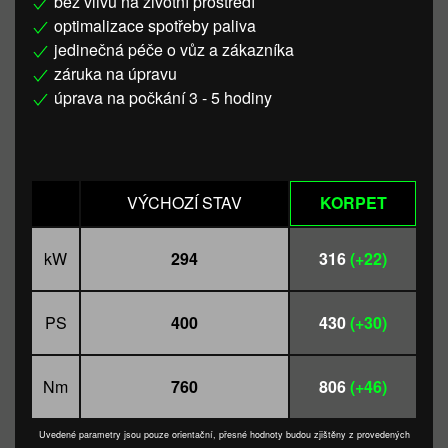
bez vlivu na životní prostředí
optimalizace spotřeby paliva
jedinečná péče o vůz a zákazníka
záruka na úpravu
úprava na počkání 3 - 5 hodiny
VÝCHOZÍ STAV
KORPET
kW
294
316
(+22)
PS
400
430
(+30)
Nm
760
806
(+46)
Uvedené parametry jsou pouze orientační, přesné hodnoty budou zjištěny z provedených