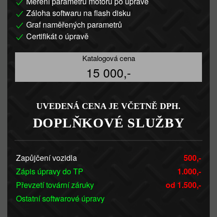
Měření parametrů motoru po úpravě
Záloha softwaru na flash disku
Graf naměřených parametrů
Certifikát o úpravě
Katalogová cena
15 000,-
UVEDENÁ CENA JE VČETNĚ DPH.
DOPLŇKOVÉ SLUŽBY
Zapůjčení vozidla
500,-
Zápis úpravy do TP
1.000,-
Převzetí tovární záruky
od 1.500,-
Ostatní softwarové úpravy