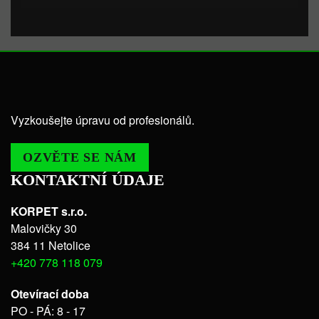
Vyzkoušejte úpravu od profesionálů.
OZVĚTE SE NÁM
KONTAKTNÍ ÚDAJE
KORPET s.r.o.
Malovičky 30
384 11 Netolice
+420 778 118 079
Otevírací doba
PO - PÁ: 8 - 17