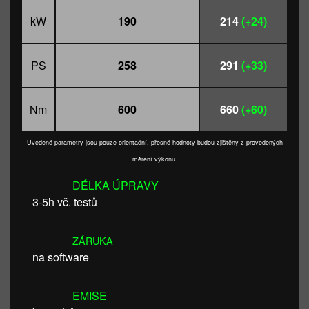
kW
190
214
(+24)
PS
258
291
(+33)
Nm
600
660
(+60)
Uvedené parametry jsou pouze orientační, přesné hodnoty budou zjištěny z provedených
měření výkonu.
DÉLKA ÚPRAVY
3-5h vč. testů
ZÁRUKA
na software
EMISE