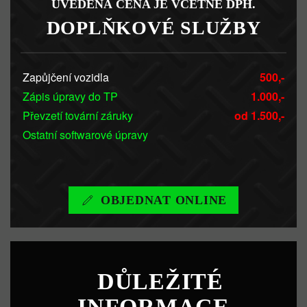
UVEDENÁ CENA JE VČETNĚ DPH.
DOPLŇKOVÉ SLUŽBY
Zapůjčení vozidla
500,-
Zápis úpravy do TP
1.000,-
Převzetí tovární záruky
od 1.500,-
Ostatní softwarové úpravy
OBJEDNAT ONLINE
DŮLEŽITÉ
INFORMACE