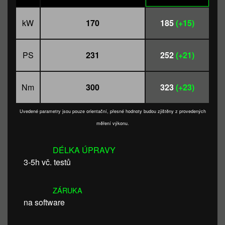
kW
170
185
(+15)
PS
231
252
(+21)
Nm
300
323
(+23)
Uvedené parametry jsou pouze orientační, přesné hodnoty budou zjištěny z provedených
měření výkonu.
DÉLKA ÚPRAVY
3-5h vč. testů
ZÁRUKA
na software