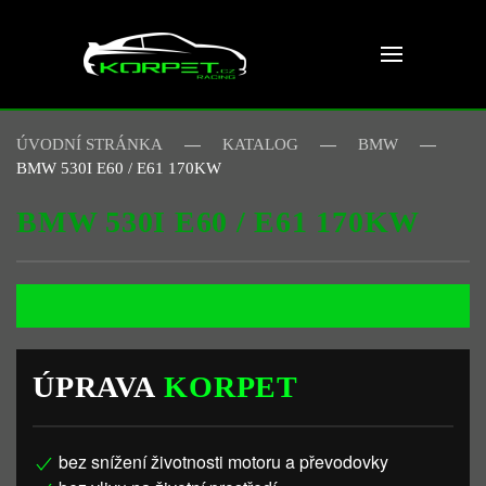
Skip to main content
ÚVODNÍ STRÁNKA
KATALOG
BMW
BMW 530I E60 / E61 170KW
BMW 530I E60 / E61 170KW
ÚPRAVA
KORPET
bez snížení životnosti motoru a převodovky