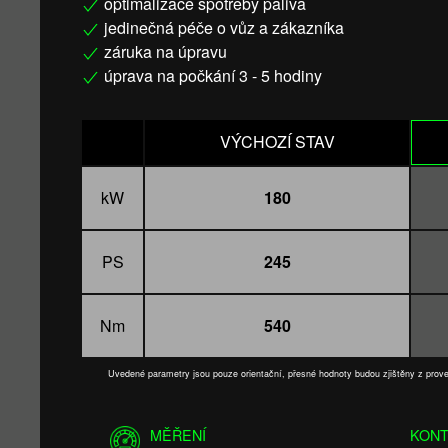
optimalizace spotřeby paliva
jedinečná péče o vůz a zákazníka
záruka na úpravu
úprava na počkání 3 - 5 hodiny
VÝCHOZÍ STAV
kW
180
PS
245
Nm
540
Uvedené parametry jsou pouze orientační, přesné hodnoty budou zjištěny z pro
MĚŘENÍ
KONT