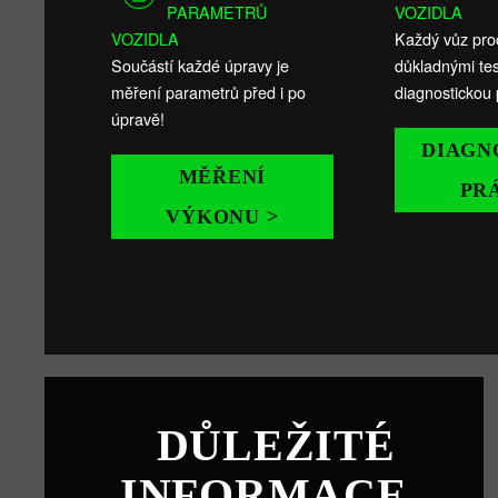
PARAMETRŮ
VOZIDLA
VOZIDLA
Každý vůz pro
Součástí každé úpravy je
důkladnými tes
měření parametrů před i po
diagnostickou 
úpravě!
DIAGN
MĚŘENÍ
PR
VÝKONU >
DŮLEŽITÉ
INFORMACE