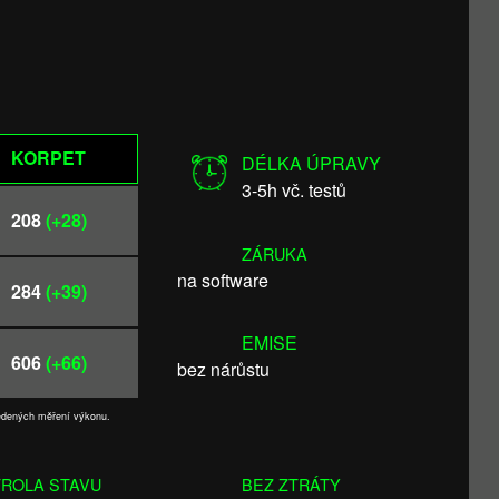
KORPET
DÉLKA ÚPRAVY
3-5h vč. testů
208
(+28)
ZÁRUKA
na software
284
(+39)
EMISE
606
(+66)
bez nárůstu
vedených měření výkonu.
ROLA STAVU
BEZ ZTRÁTY