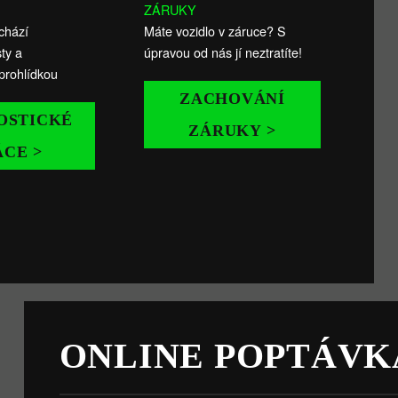
ZÁRUKY
chází
Máte vozidlo v záruce? S
ty a
úpravou od nás jí neztratíte!
prohlídkou
ZACHOVÁNÍ
OSTICKÉ
ZÁRUKY >
ÁCE >
ONLINE POPTÁVK