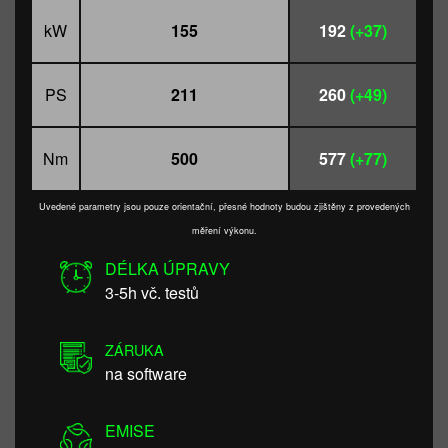
kW
155
192
(+37)
PS
211
260
(+49)
Nm
500
577
(+77)
Uvedené parametry jsou pouze orientační, přesné hodnoty budou zjištěny z provedených
měření výkonu.
DÉLKA ÚPRAVY
3-5h vč. testů
ZÁRUKA
na software
EMISE