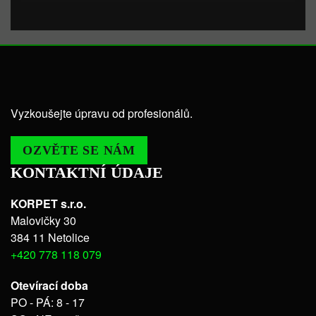
Vyzkoušejte úpravu od profesionálů.
OZVĚTE SE NÁM
KONTAKTNÍ ÚDAJE
KORPET s.r.o.
Malovičky 30
384 11 Netolice
+420 778 118 079
Otevírací doba
PO - PÁ: 8 - 17