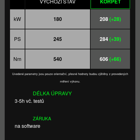
VÝCHOZÍ STAV
KORPET
kW
180
208
(+28)
PS
245
284
(+39)
Nm
540
606
(+66)
Uvedené parametry jsou pouze orientační, přesné hodnoty budou zjištěny z provedených
měření výkonu.
DÉLKA ÚPRAVY
3-5h vč. testů
ZÁRUKA
na software