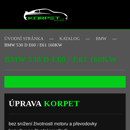
Skip to main content
ÚVODNÍ STRÁNKA
KATALOG
BMW
BMW 530 D E60 / E61 160KW
BMW 530 D E60 / E61 160KW
ÚPRAVA
KORPET
bez snížení životnosti motoru a převodovky