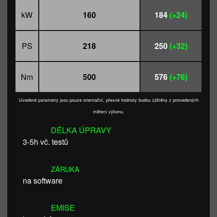
kW
160
184
(+24)
PS
218
250
(+32)
Nm
500
576
(+76)
Uvedené parametry jsou pouze orientační, přesné hodnoty budou zjištěny z provedených
měření výkonu.
DÉLKA ÚPRAVY
3-5h vč. testů
ZÁRUKA
na software
EMISE