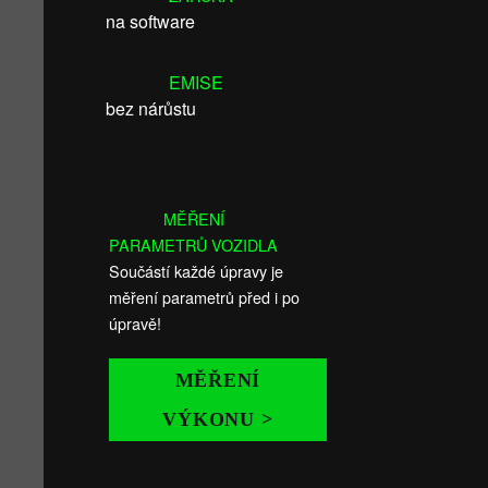
na software
EMISE
bez nárůstu
MĚŘENÍ
PARAMETRŮ VOZIDLA
Součástí každé úpravy je
měření parametrů před i po
úpravě!
MĚŘENÍ
VÝKONU >