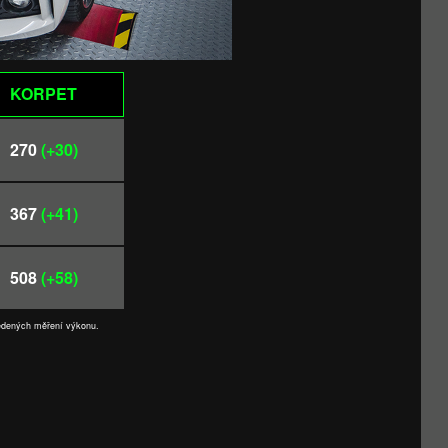
KORPET
270
(+30)
367
(+41)
508
(+58)
vedených měření výkonu.