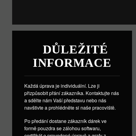
DŮLEŽITÉ
INFORMACE
Každá úprava je individuální. Lze ji
přizpůsobit přání zákazníka. Kontaktujte nás
a sdělte nám Vaší představu nebo nás
navštivte a prohlédněte si naše pracoviště.
Po předání dostane zákazník dárek ve
formě pouzdra se zálohou softwaru,
certifikát o provedené úpravě a grafy z