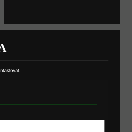
A
taktovat.