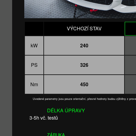
VÝCHOZÍ STAV
kW
240
PS
326
Nm
450
Uvedené parametry jsou pouze orientační, přesné hodnoty budou zjištěny z pro
DÉLKA ÚPRAVY
3-5h vč. testů
ZÁRUKA