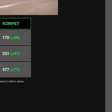
KORPET
170
(+30)
231
(+41)
477
(+77)
vedených měření výkonu.