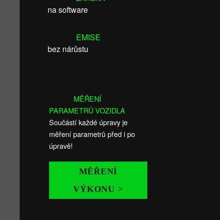
na software
EMISE
bez nárůstu
MĚŘENÍ
PARAMETRŮ VOZIDLA
Součástí každé úpravy je
měření parametrů před i po
úpravě!
MĚŘENÍ
VÝKONU >