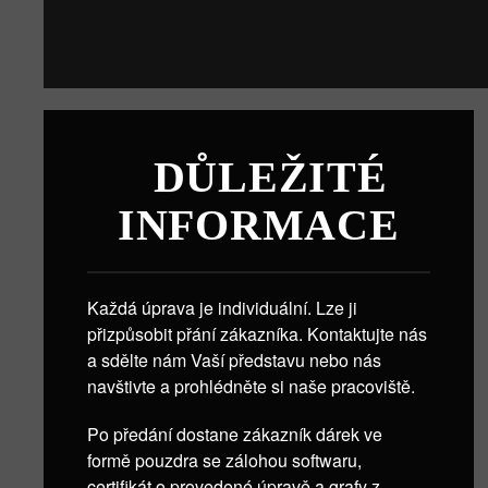
DŮLEŽITÉ
INFORMACE
Každá úprava je individuální. Lze ji
přizpůsobit přání zákazníka. Kontaktujte nás
a sdělte nám Vaší představu nebo nás
navštivte a prohlédněte si naše pracoviště.
Po předání dostane zákazník dárek ve
formě pouzdra se zálohou softwaru,
certifikát o provedené úpravě a grafy z