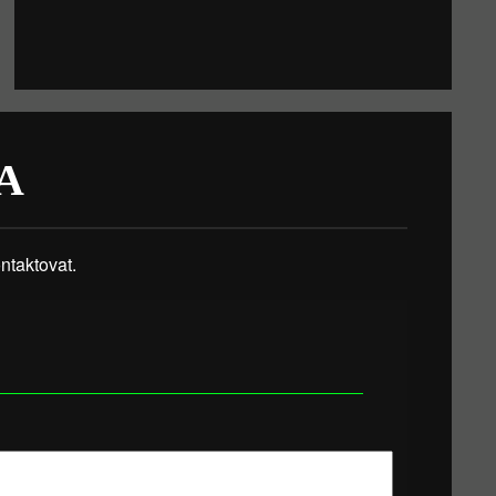
A
taktovat.