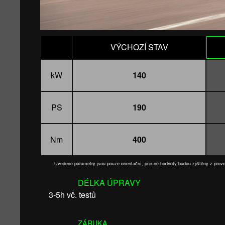
VÝCHOZÍ STAV
kW
140
PS
190
Nm
400
Uvedené parametry jsou pouze orientační, přesné hodnoty budou zjištěny z pro
DÉLKA ÚPRAVY
3-5h vč. testů
ZÁRUKA